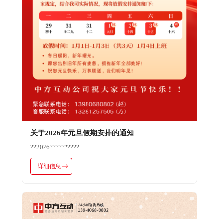
关于2026年元旦假期安排的通知
??2026??????????...
详细信息