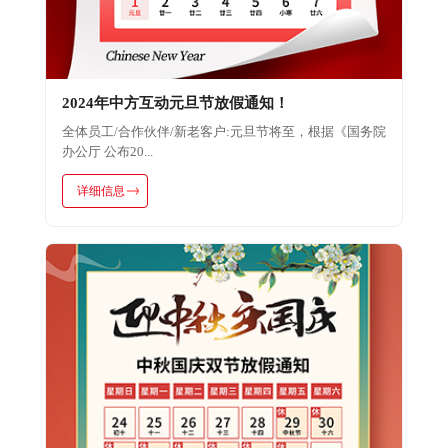
2024年中方互动元旦节放假通知！
全体员工/合作伙伴/新老客户:元旦节将至，根据《国务院
办公厅 公布20...
详细信息