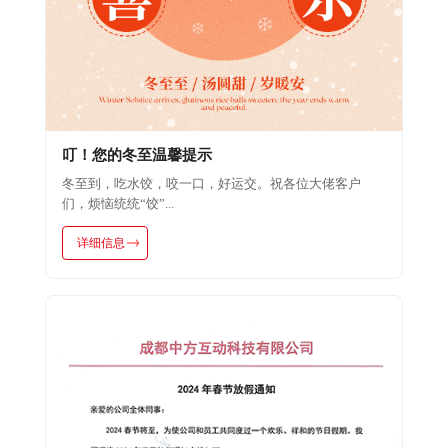
叮！您的冬至温馨提示
冬至到，吃水饺，咬一口，好运交。祝各位大佬客户
们，烦恼统统“饺”...
详细信息