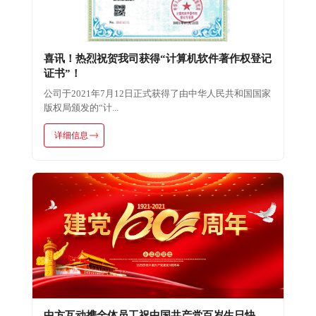
喜讯！热烈祝贺我司获得“计算机软件著作权登记
证书”！
公司于2021年7月12日正式获得了由中华人民共和国国家
版权局颁发的“计...
详细信息
中方互动携全体员工祝中国共产党百岁生日快