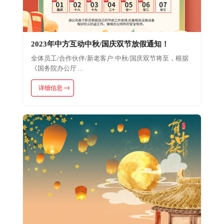
2023年中方互动中秋/国庆双节放假通知！
全体员工/合作伙伴/新老客户:中秋/国庆双节将至，根据
《国务院办公厅 ...
详细信息