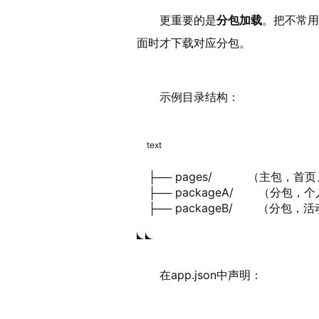
更重要的是
分包加载
。把不常用
面时才下载对应分包。
示例目录结构：
text
├── pages/          （主包
├── packageA/       （分包
├── packageB/       （分
在app.json中声明：