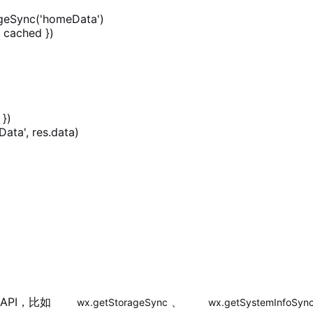
geSync('homeData')

: cached })

})

ata', res.data)

PI，比如
、
wx.getStorageSync
wx.getSystemInfoSyn