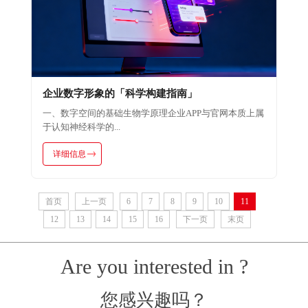
企业数字形象的「科学构建指南」
一、数字空间的基础生物学原理企业APP与官网本质上属
于认知神经科学的...
详细信息
首页
上一页
6
7
8
9
10
11
12
13
14
15
16
下一页
末页
Are you interested in ?
您感兴趣吗？